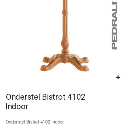
images
gallery
Skip
to
Onderstel Bistrot 4102
the
beginning
Indoor
of
the
images
Onderstel Bistrot 4102 Indoor
gallery