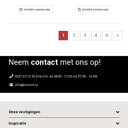
Page
You're currently reading page
Page
Page
Page
Page
Pag
Next
1
2
3
4
5
OFFERTE AANVRAGEN
OFFERTE AANVR
Neem
contact
met ons op!
0527 63 12 20 (ma t/m do 08:00 - 17:00 vrij 07:30 - 16:30)
info@homint.nl
Onze vestigingen
Inspiratie