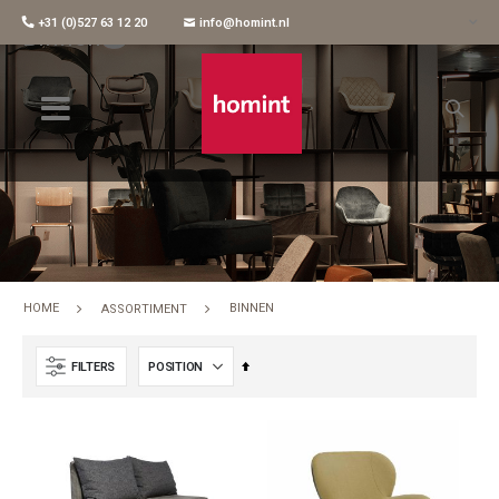
+31 (0)527 63 12 20
info@homint.nl
Binnen
HOME
BINNEN
ASSORTIMENT
Set
FILTERS
Descending
Direction