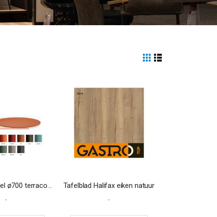
View
Grid
List
as
Tafelblad Steel ø700 terracotta TEE
Tafelblad Halifax eiken natuur
-
-