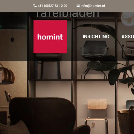
+31 (0)527 63 12 20
info@homint.nl
Tafelbladen
INRICHTING
ASSO