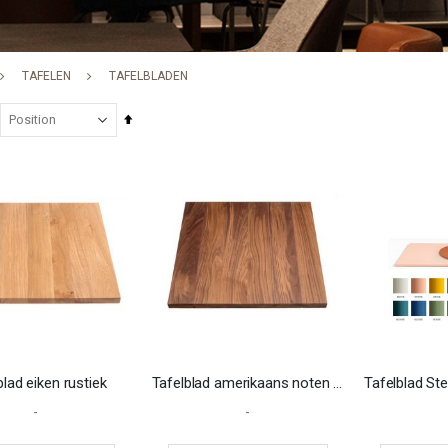
TAFELEN
TAFELBLADEN
Set
Descending
Direction
blad eiken rustiek
Tafelblad amerikaans noten 700x700x30mm
-
-