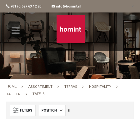
+31 (0)527 63 12 20
info@homint.nl
Tafels
HOME
ASSORTIMENT
TERRAS
HOSPITALITY
TAFELS
TAFELEN
Set
FILTERS
Descending
Direction