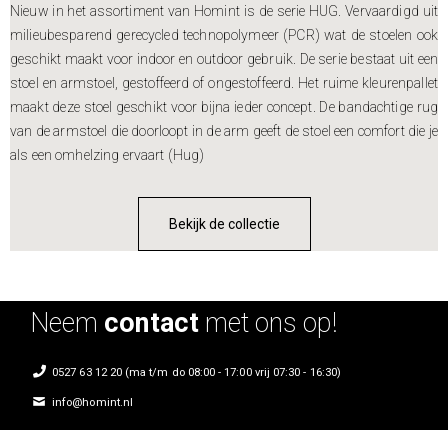
Nieuw in het assortiment van Homint is de serie HUG. Vervaardigd uit
milieubesparend gerecycled technopolymeer (PCR) wat de stoelen ook
geschikt maakt voor indoor en outdoor gebruik. De serie bestaat uit een
stoel en armstoel, gestoffeerd of ongestoffeerd. Het ruime kleurenpallet
maakt deze stoel geschikt voor bijna ieder concept. De bandachtige rug
van de armstoel die doorloopt in de arm geeft de stoel een comfort die je
als een omhelzing ervaart (Hug)
Bekijk de collectie
Neem
contact
met ons op!
0527 63 12 20 (ma t/m do 08:00 - 17:00 vrij 07:30 - 16:30)
info@homint.nl