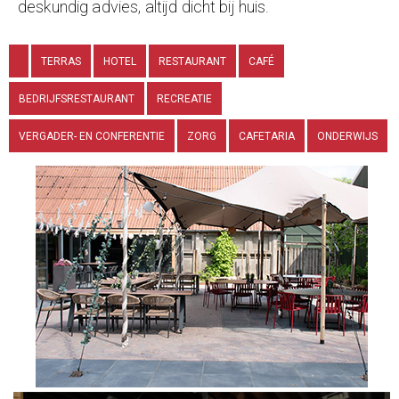
deskundig advies, altijd dicht bij huis.
TERRAS
HOTEL
RESTAURANT
CAFÉ
BEDRIJFSRESTAURANT
RECREATIE
VERGADER- EN CONFERENTIE
ZORG
CAFETARIA
ONDERWIJS