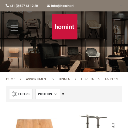
+31 (0)527 63 12 20
info@homint.nl
Tafelen
HOME
TAFELEN
ASSORTIMENT
BINNEN
HORECA
Set
FILTERS
Descending
Direction