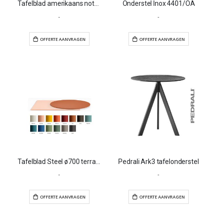
Tafelblad amerikaans noten 700x700x30mm
Onderstel Inox 4401/OA
-
-
OFFERTE AANVRAGEN
OFFERTE AANVR
Tafelblad Steel ø700 terracotta TEE
Pedrali Ark3 tafelonderstel
-
-