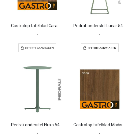
Gastrotop tafelblad Caramel Franklin Walnut
Pedrali onderstel Lunar 5440
-
-
OFFERTE AANVRAGEN
OFFERTE AANVR
Pedrali onderstel Fluxo 5464
Gastrotop tafelblad Madison noten
-
-