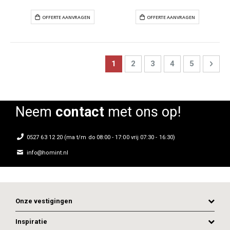
Page
You're currently reading page
Page
Page
Page
Page
Pag
Next
1
2
3
4
5
OFFERTE AANVRAGEN
OFFERTE AANVR
Neem
contact
met ons op!
0527 63 12 20 (ma t/m do 08:00 - 17:00 vrij 07:30 - 16:30)
info@homint.nl
Onze vestigingen
Inspiratie