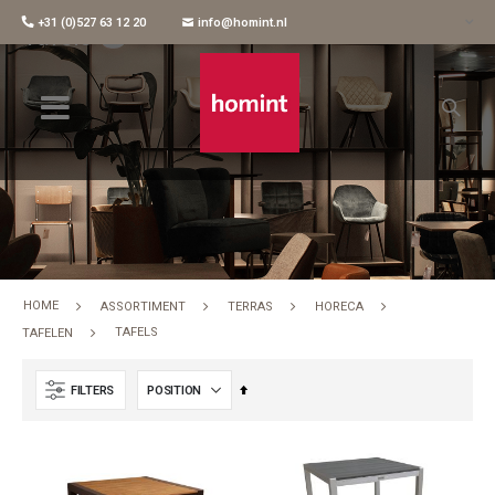
+31 (0)527 63 12 20
info@homint.nl
Tafels
HOME
ASSORTIMENT
TERRAS
HORECA
TAFELS
TAFELEN
Set
FILTERS
Descending
Direction