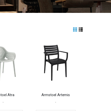
View
Grid
List
as
toel Atra
Armstoel Artemis
-
-