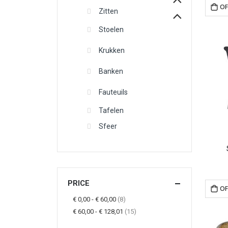
OF
Zitten
Stoelen
Krukken
Banken
Fauteuils
Tafelen
Sfeer
PRICE
OF
items
€ 0,00
-
€ 60,00
8
items
€ 60,00
-
€ 128,01
15