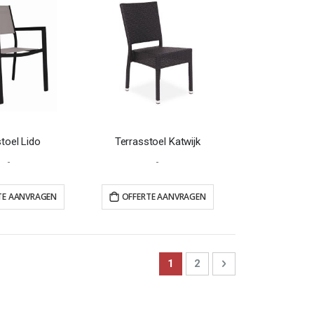
toel Lido
Terrasstoel Katwijk
-
-
TE AANVRAGEN
OFFERTE AANVRAGEN
Page
You're currently reading pag
Page
Page
Next
1
2