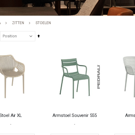
A
ZITTEN
STOELEN
Set
Descending
Direction
Stoel Air XL
Armstoel Souvenir 555
Arms
-
-