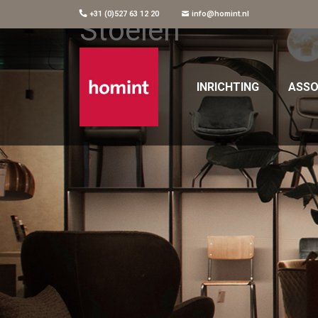
+31 (0)527 63 12 20
info@homint.nl
Stoelen
INRICHTING
ASSO