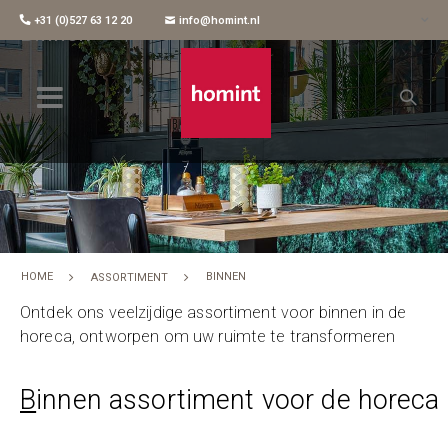
+31 (0)527 63 12 20
info@homint.nl
Binnen
HOME
BINNEN
ASSORTIMENT
Ontdek ons veelzijdige assortiment voor binnen in de
horeca, ontworpen om uw ruimte te transformeren
B
innen assortiment voor de horeca