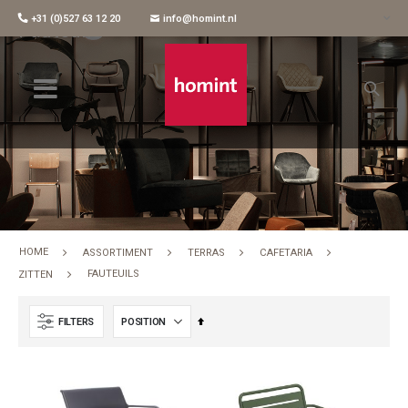
+31 (0)527 63 12 20
info@homint.nl
Fauteuils
HOME
ASSORTIMENT
TERRAS
CAFETARIA
FAUTEUILS
ZITTEN
Set
FILTERS
Descending
Direction