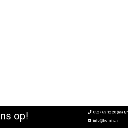
ns op!
0527 63 12 20 (ma t/m
info@homint.nl