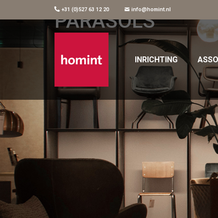
+31 (0)527 63 12 20
info@homint.nl
PARASOLS
INRICHTING
ASSO