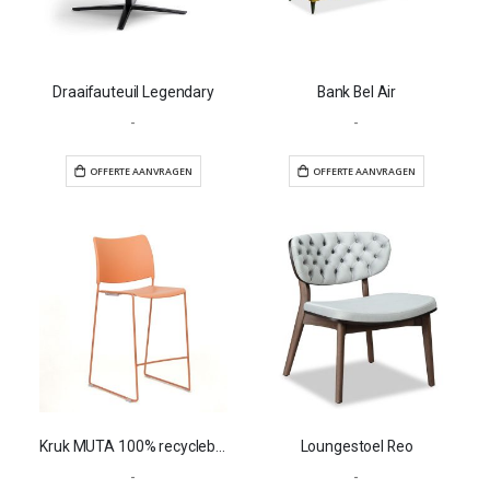
Draaifauteuil Legendary
Bank Bel Air
-
-
OFFERTE AANVRAGEN
OFFERTE AANVR
Kruk MUTA 100% recyclebaar
Loungestoel Reo
-
-