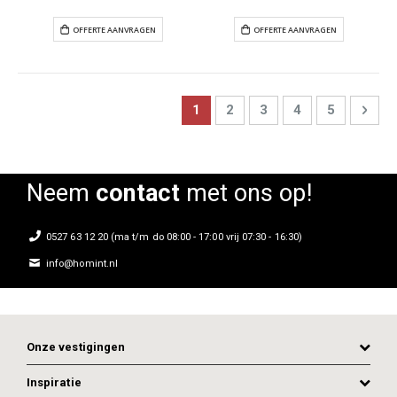
Page
You're currently reading page
Page
Page
Page
Page
Pag
Next
1
2
3
4
5
OFFERTE AANVRAGEN
OFFERTE AANVR
Neem
contact
met ons op!
0527 63 12 20 (ma t/m do 08:00 - 17:00 vrij 07:30 - 16:30)
info@homint.nl
Onze vestigingen
Inspiratie