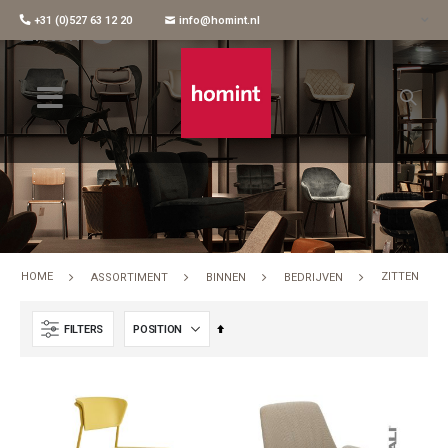
+31 (0)527 63 12 20
info@homint.nl
Zitten
HOME
ZITTEN
ASSORTIMENT
BINNEN
BEDRIJVEN
Set
FILTERS
Descending
Direction