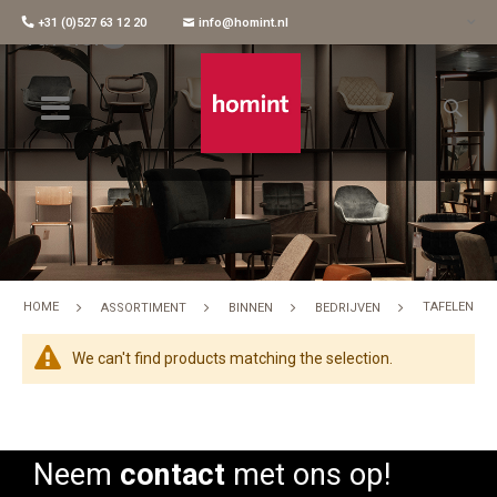
+31 (0)527 63 12 20
info@homint.nl
Tafelen
HOME
TAFELEN
ASSORTIMENT
BINNEN
BEDRIJVEN
We can't find products matching the selection.
Neem
contact
met ons op!