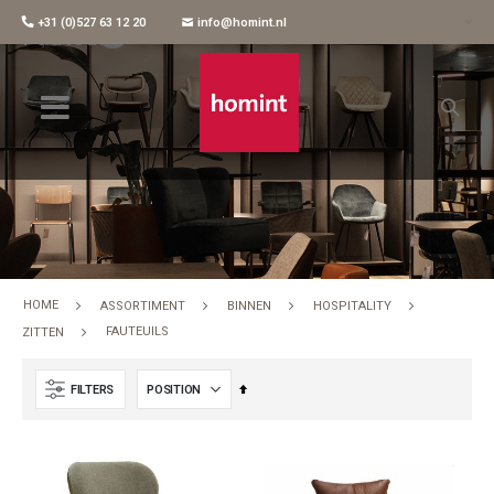
+31 (0)527 63 12 20
info@homint.nl
Fauteuils
HOME
ASSORTIMENT
BINNEN
HOSPITALITY
FAUTEUILS
ZITTEN
Set
FILTERS
Descending
Direction