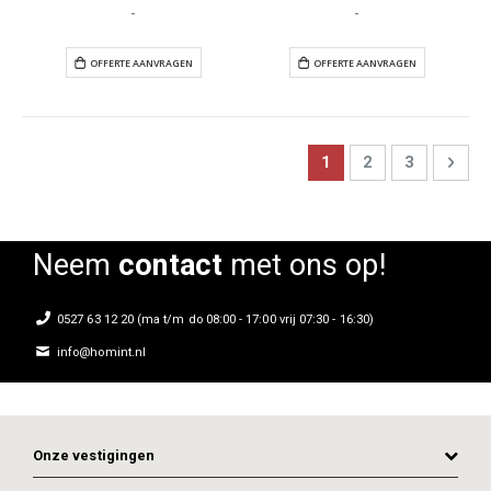
-
-
Page
You're currently read
Page
Page
Pag
Next
1
2
3
OFFERTE AANVRAGEN
OFFERTE AANVR
Neem
contact
met ons op!
0527 63 12 20 (ma t/m do 08:00 - 17:00 vrij 07:30 - 16:30)
info@homint.nl
Onze vestigingen