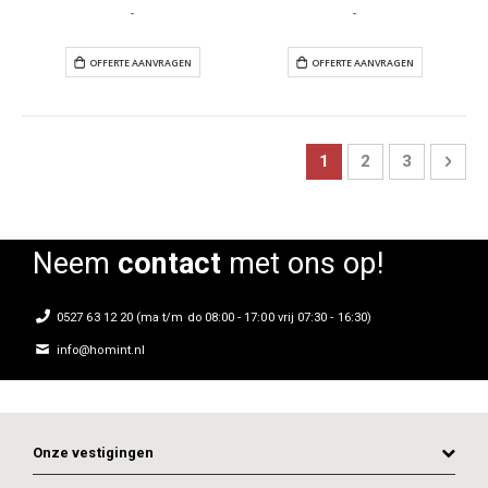
-
-
Page
You're currently read
Page
Page
Pag
Next
1
2
3
OFFERTE AANVRAGEN
OFFERTE AANVR
Neem
contact
met ons op!
0527 63 12 20 (ma t/m do 08:00 - 17:00 vrij 07:30 - 16:30)
info@homint.nl
Onze vestigingen