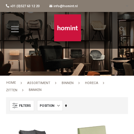
+31 (0)527 63 12 20
info@homint.nl
Banken
HOME
ASSORTIMENT
BINNEN
HORECA
BANKEN
ZITTEN
Set
FILTERS
Descending
Direction