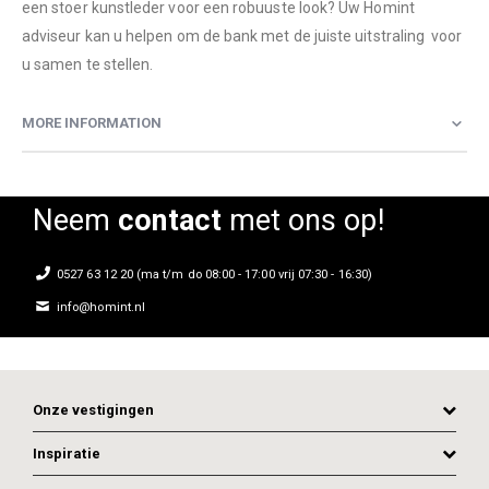
een stoer kunstleder voor een robuuste look? Uw Homint
adviseur kan u helpen om de bank met de juiste uitstraling voor
u samen te stellen.
MORE INFORMATION
Neem
contact
met ons op!
0527 63 12 20 (ma t/m do 08:00 - 17:00 vrij 07:30 - 16:30)
info@homint.nl
Onze vestigingen
Inspiratie