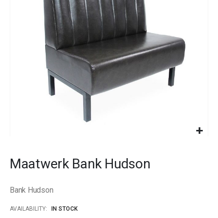
images
gallery
Skip
to
Maatwerk Bank Hudson
the
beginning
of
Bank Hudson
the
images
AVAILABILITY:
IN STOCK
gallery