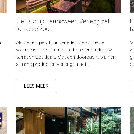
Het is altijd terrasweer! Verleng het
E
terrasseizoen
t
u
Als de temperatuur beneden de zomerse
M
waarde is, hoeft dit niet te betekenen dat uw
w
terrasomzet daalt. Met een doordacht plan en
g
slimme producten verlengt u het
bedenk
terrasseizoen. Zowel in de winter, voor- en
h
najaar trek je met slimme aanpassingen
b
mensen naar je terras.
e
LEES MEER
ze