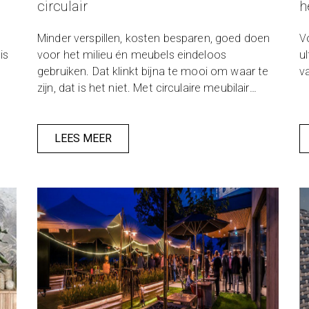
circulair
h
Minder verspillen, kosten besparen, goed doen
V
is
voor het milieu én meubels eindeloos
u
gebruiken. Dat klinkt bijna te mooi om waar te
va
zijn, dat is het niet. Met circulaire meubilair
wordt dit werkelijkheid. Deze meubels zijn
dusdanig ontwikkeld dat ze keer op keer
hergebruikt kunnen worden. De oude meubels
LEES MEER
dienen namelijk weer als grondstof voor nieuw
meubilair.