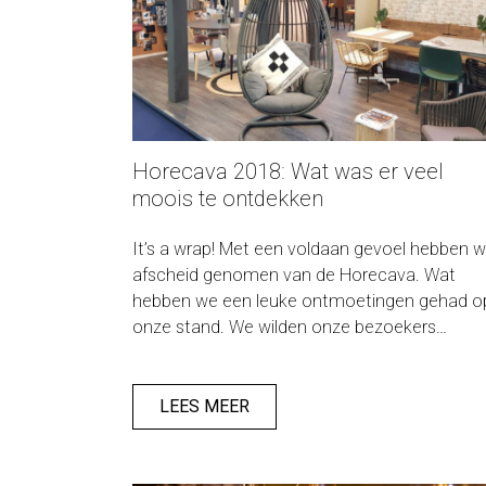
Horecava 2018: Wat was er veel
moois te ontdekken
It’s a wrap! Met een voldaan gevoel hebben 
afscheid genomen van de Horecava. Wat
hebben we een leuke ontmoetingen gehad o
onze stand. We wilden onze bezoekers
inspireren, op nieuwe ideeën brengen en met
een frisse blik laten kijken naar hun horeca-
interieur en - exterieur. En dat is gelukt! We
LEES MEER
genieten nog even na… geniet je mee?