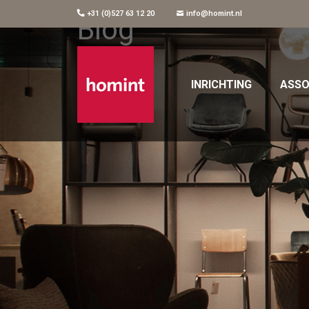
+31 (0)527 63 12 20
info@homint.nl
Blog
INRICHTING
ASSO