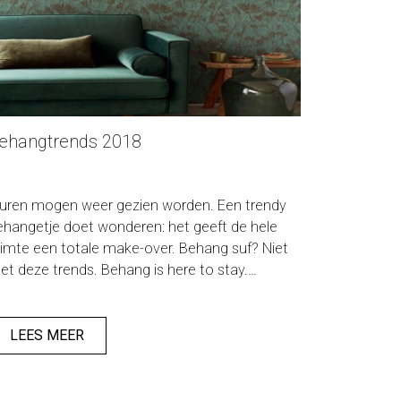
ehangtrends 2018
uren mogen weer gezien worden. Een trendy
ehangetje doet wonderen: het geeft de hele
uimte een totale make-over. Behang suf? Niet
et deze trends. Behang is here to stay.
impel, snel, relatief goedkoop en een échte
feermaker. Tijd om uw wanden in een nieuw
asje te steken. Benieuwd naar de nieuwste
LEES MEER
ends? Wij zetten ze graag op een rijtje.