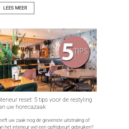
enke Idzerda geeft je slimme tips die je direct
 de praktijk kunt brengen.
LEES MEER
nterieur reset: 5 tips voor de restyling
an uw horecazaak
eeft uw zaak nog de gewenste uitstraling of
an het interieur wel een opfrisbeurt gebruiken?