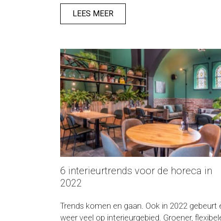
een warm hart toe en bespreekt dit graag m
klanten. Maar wat kunnen onze klanten van
LEES MEER
Homint verwachten als het gaat om
duurzaamheid? Nynke legt het in dit artikel
verder uit.
6 interieurtrends voor de horeca in
2022
Trends komen en gaan. Ook in 2022 gebeurt 
weer veel op interieurgebied. Groener, flexibele