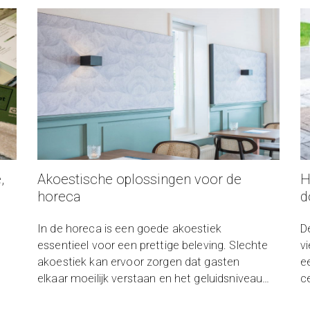
,
Akoestische oplossingen voor de
H
horeca
d
In de horeca is een goede akoestiek
De
essentieel voor een prettige beleving. Slechte
v
akoestiek kan ervoor zorgen dat gasten
e
elkaar moeilijk verstaan en het geluidsniveau
ce
d
oncomfortabel hoog wordt. Ontdek in deze
i