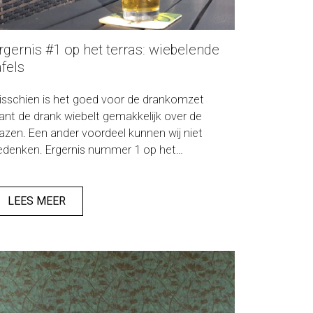
rgernis #1 op het terras: wiebelende
afels
isschien is het goed voor de drankomzet
ant de drank wiebelt gemakkelijk over de
lazen. Een ander voordeel kunnen wij niet
en. Ergernis nummer 1 op het
orecaterras zijn wiebelende tafels. Leg de
ierviltjes maar weer op de tafels en niet meer
ronder... Wij hebben de oplossing met
LEES MEER
lfstabiliserende onderstellen!