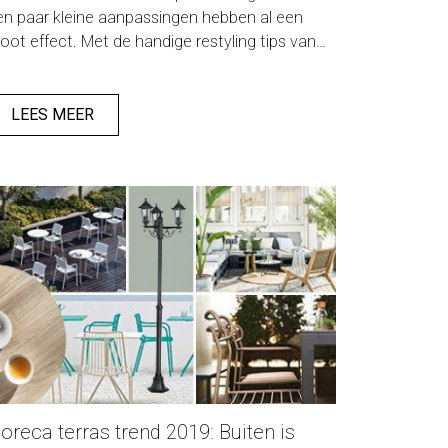
en paar kleine aanpassingen hebben al een
root effect. Met de handige restyling tips van
ze interieuradviseurs is uw inrichting er weer
elemaal klaar voor!
LEES MEER
oreca terras trend 2019: Buiten is