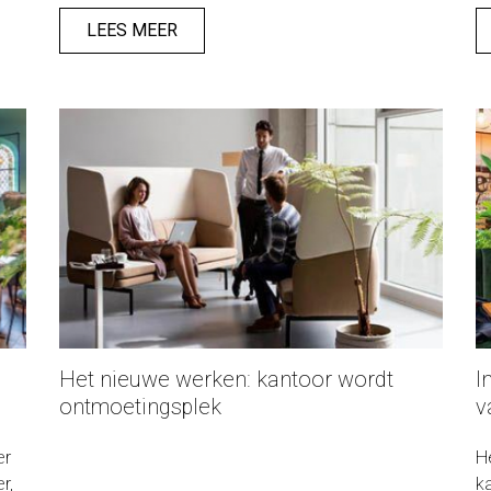
et
blog de beste akoestische oplossingen om
Ni
een aangename en sfeervolle omgeving te
in
LEES MEER
creëren.
Het nieuwe werken: kantoor wordt
I
ontmoetingsplek
v
er
H
r,
k