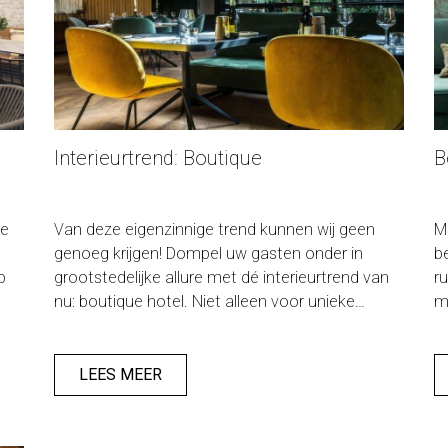
Interieurtrend: Boutique
B
we
Van deze eigenzinnige trend kunnen wij geen
M
genoeg krijgen! Dompel uw gasten onder in
b
p
grootstedelijke allure met dé interieurtrend van
r
nu: boutique hotel. Niet alleen voor unieke
m
hotels, ook geschikt voor restaurants en cafés
S
met lef. Deze geheimzinnige en chique
s
interieurstijl is een mix van modern design met
j
LEES MEER
klassieke elementen en een vleugje exotische
tr
accenten. Typerend zijn de donkere en warme
kleuren in combinatie met luxe materialen.