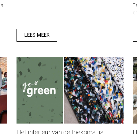
ca
E
g
on
h
LEES MEER
Het interieur van de toekomst is
H