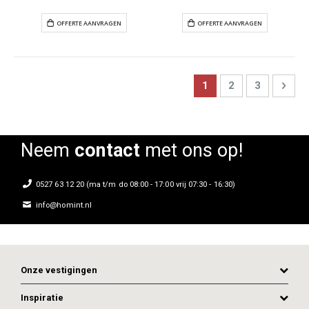
Page
You're currently read
Page
Page
Pag
Next
1
2
3
OFFERTE AANVRAGEN
OFFERTE AANVR
Neem
contact
met ons op!
0527 63 12 20 (ma t/m do 08:00 - 17:00 vrij 07:30 - 16:30)
info@homint.nl
Onze vestigingen
Inspiratie