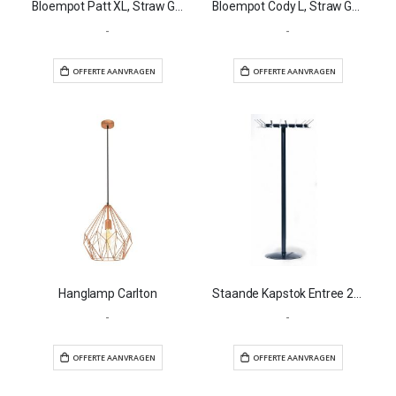
Bloempot Patt XL, Straw Grass
Bloempot Cody L, Straw Grass
-
-
OFFERTE AANVRAGEN
OFFERTE AANVR
Hanglamp Carlton
Staande Kapstok Entree 2200
-
-