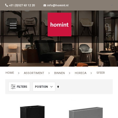
+31 (0)527 63 12 20
info@homint.nl
Sfeer
HOME
SFEER
ASSORTIMENT
BINNEN
HORECA
Set
FILTERS
Descending
Direction