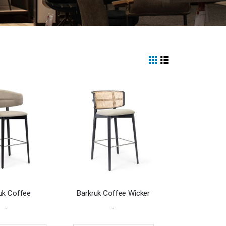
View
Grid
List
as
uk Coffee
Barkruk Coffee Wicker
-
-