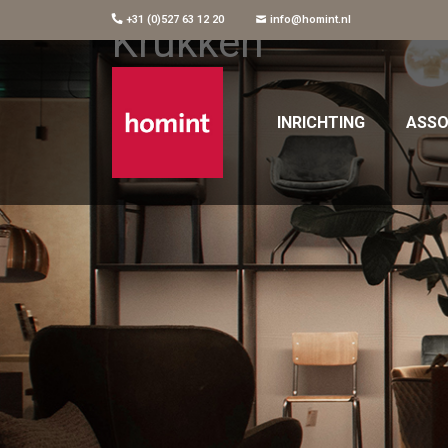
+31 (0)527 63 12 20
info@homint.nl
Krukken
INRICHTING
ASSO