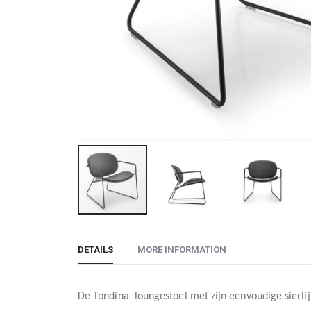
Skip
to
DETAILS
MORE INFORMATION
the
beginning
of
De Tondina
loungestoel met zijn eenvoudige sierli
the