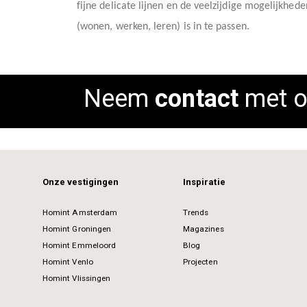
fijne delicate lijnen en de veelzijdige mogelijkh
images
(wonen, werken, leren) is in te passen.
gallery
Neem
contact
met o
Onze vestigingen
Inspiratie
Homint Amsterdam
Trends
Homint Groningen
Magazines
Homint Emmeloord
Blog
Homint Venlo
Projecten
Homint Vlissingen