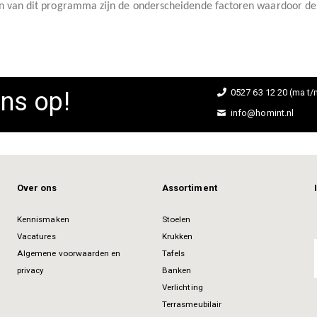
eden van dit programma zijn de onderscheidende factoren waardoor d
ns op!
0527 63 12 20 (ma t/m
info@homint.nl
Over ons
Assortiment
Kennismaken
Stoelen
Vacatures
Krukken
Algemene voorwaarden en
Tafels
privacy
Banken
Verlichting
Terrasmeubilair