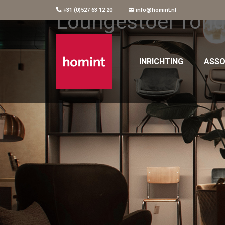
+31 (0)527 63 12 20
info@homint.nl
Loungestoel Tond
INRICHTING
ASSO