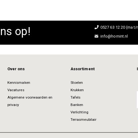
ns op!
0527 63 12 20 (ma t/m
info@homint.nl
Over ons
Assortiment
Kennismaken
Stoelen
Vacatures
Krukken
Algemene voorwaarden en
Tafels
privacy
Banken
Verlichting
Terrasmeubilair