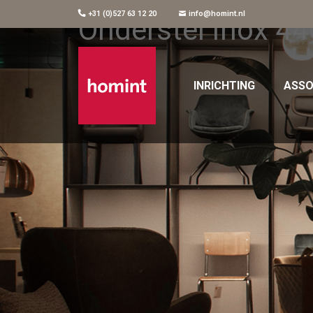
+31 (0)527 63 12 20
info@homint.nl
Onderstel Inox 4
INRICHTING
ASSO