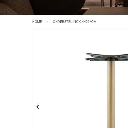
HOME
ONDERSTEL INOX 4401/OA
Skip
to
the
end
of
the
images
gallery