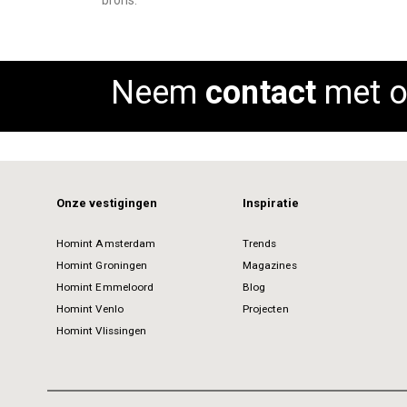
brons.
images
gallery
Neem
contact
met o
Onze vestigingen
Inspiratie
Homint Amsterdam
Trends
Homint Groningen
Magazines
Homint Emmeloord
Blog
Homint Venlo
Projecten
Homint Vlissingen