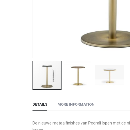
Skip
to
DETAILS
MORE INFORMATION
the
beginning
of
De nieuwe metaalfinishes van Pedrali lopen met de nie
the