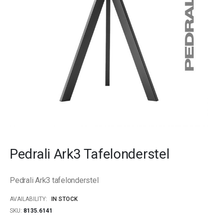
gallery
Skip
to
Pedrali Ark3 Tafelonderstel
the
beginning
of
Pedrali Ark3 tafelonderstel
the
images
AVAILABILITY:
IN STOCK
gallery
SKU
8135.6141