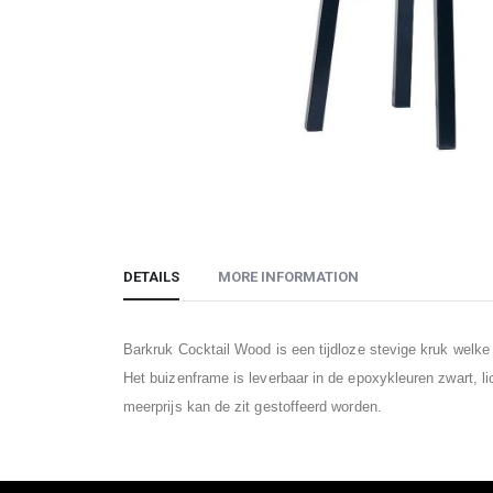
Skip
to
DETAILS
MORE INFORMATION
the
beginning
of
Barkruk Cocktail Wood is een tijdloze stevige kruk welke i
the
Het buizenframe is leverbaar in de epoxykleuren zwart, lic
images
meerprijs kan de zit gestoffeerd worden.
gallery