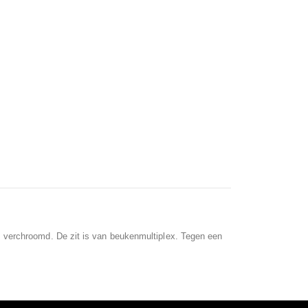
elfs verchroomd. De zit is van beukenmultiplex. Tegen een