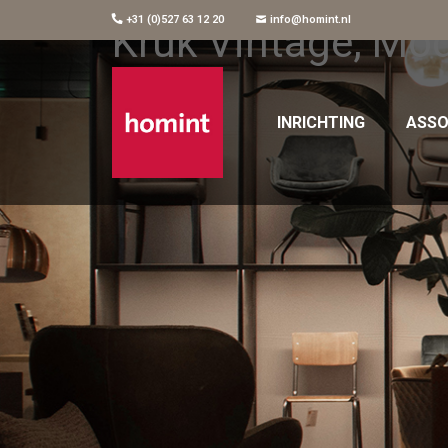
+31 (0)527 63 12 20
info@homint.nl
Kruk Vintage, Mo
INRICHTING
ASSO