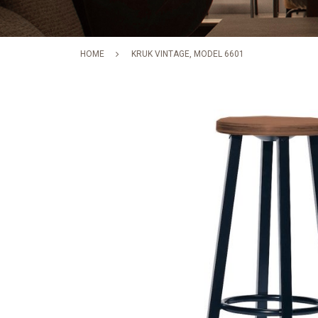
HOME
KRUK VINTAGE, MODEL 6601
Skip
to
the
end
of
the
images
gallery