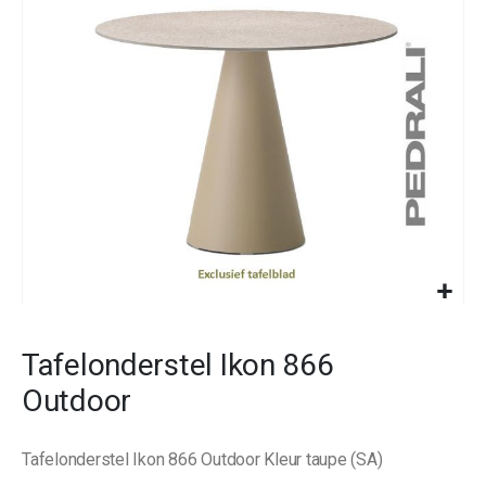
images
gallery
Skip
to
Tafelonderstel Ikon 866
the
beginning
Outdoor
of
the
images
Tafelonderstel Ikon 866 Outdoor Kleur taupe (SA)
gallery