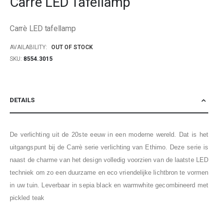
Carrè LED Tafellamp
beginning
of
Carrè LED tafellamp
the
images
AVAILABILITY:
OUT OF STOCK
gallery
SKU
8554.3015
DETAILS
De verlichting uit de 20ste eeuw in een moderne wereld. Dat is het
uitgangspunt bij de Carrè serie verlichting van Ethimo. Deze serie is
naast de charme van het design volledig voorzien van de laatste LED
techniek om zo een duurzame en eco vriendelijke lichtbron te vormen
in uw tuin. Leverbaar in sepia black en warmwhite gecombineerd met
pickled teak