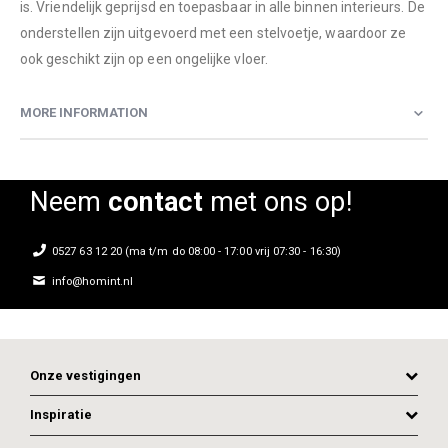
is. Vriendelijk geprijsd en toepasbaar in alle binnen interieurs. De
onderstellen zijn uitgevoerd met een stelvoetje, waardoor ze
ook geschikt zijn op een ongelijke vloer.
MORE INFORMATION
Neem
contact
met ons op!
0527 63 12 20 (ma t/m do 08:00 - 17:00 vrij 07:30 - 16:30)
info@homint.nl
Onze vestigingen
Inspiratie