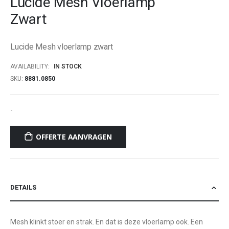
Lucide Mesh Vloerlamp
beginning
Zwart
of
the
images
Lucide Mesh vloerlamp zwart
gallery
AVAILABILITY:
IN STOCK
SKU
8881.0850
-
OFFERTE AANVRAGEN
DETAILS
Mesh klinkt stoer en strak. En dat is deze vloerlamp ook. Een