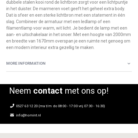
dubbele stalen kooi rond de lichtbron zorgt voor een lichtpuntje
in het duister. De marmeren voet geeft het geheel extra body.
Dat is sfeer en een sterke lichtbron met een statement in één
slag. Combineer de armatuur met een ledlamp of een
filamentlamp voor warm, wit licht. Je bedient de lamp met een
aan- en uitschakelaar in het snoer. Met een hoogte van 2000mm
en breedte van 1670mm overspan je een ruimte net genoeg om
een modern interieur extra gezellig te maken.
MORE INFORMATION
Neem
contact
met ons op!
0527 63 12 20 (ma t/m do 08:00 - 17:00 vrij 07:30 - 16:30)
info@homint.nl