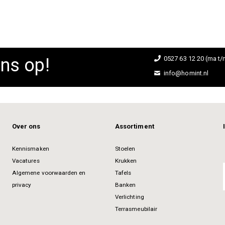
ns op!
0527 63 12 20 (ma t/m
info@homint.nl
Over ons
Assortiment
Kennismaken
Stoelen
Vacatures
Krukken
Algemene voorwaarden en
Tafels
privacy
Banken
Verlichting
Terrasmeubilair