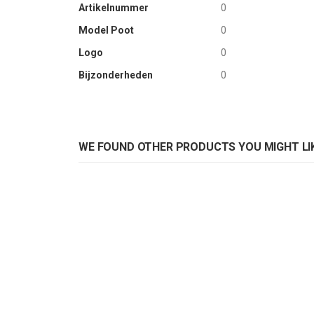
Artikelnummer
0
Model Poot
0
Logo
0
Bijzonderheden
0
WE FOUND OTHER PRODUCTS YOU MIGHT LIK
Armstoel Alvaro mocca
Arm
Rating:
Rat
0%
0%
ADD TO CART
AD