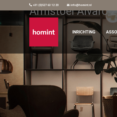
+31 (0)527 63 12 20
info@homint.nl
Armstoel Alvaro 
INRICHTING
ASSO