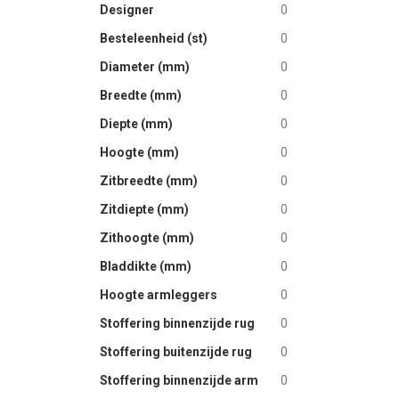
Designer
0
images
gallery
Besteleenheid (st)
0
Diameter (mm)
0
Breedte (mm)
0
Diepte (mm)
0
Hoogte (mm)
0
Zitbreedte (mm)
0
Zitdiepte (mm)
0
Zithoogte (mm)
0
Bladdikte (mm)
0
Hoogte armleggers
0
Stoffering binnenzijde rug
0
Stoffering buitenzijde rug
0
Stoffering binnenzijde arm
0