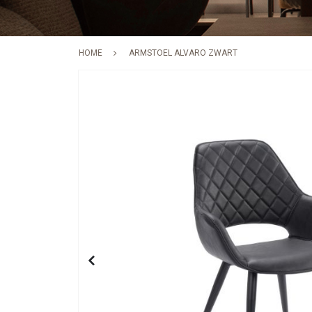
HOME
ARMSTOEL ALVARO ZWART
Skip
to
the
end
of
the
images
gallery