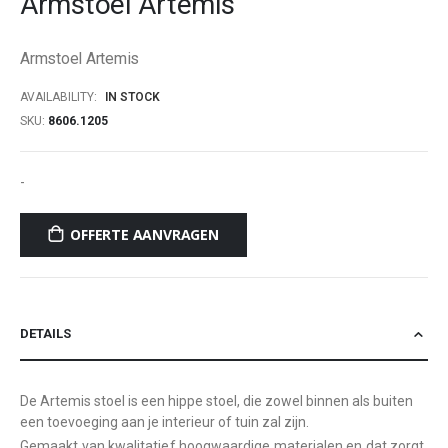
Armstoel Artemis
beginning
of
Armstoel Artemis
the
images
AVAILABILITY:
IN STOCK
gallery
SKU
8606.1205
-
OFFERTE AANVRAGEN
DETAILS
De Artemis stoel is een hippe stoel, die zowel binnen als buiten
een toevoeging aan je interieur of tuin zal zijn.
Gemaakt van kwalitatief hoogwaardige materialen en dat zorgt