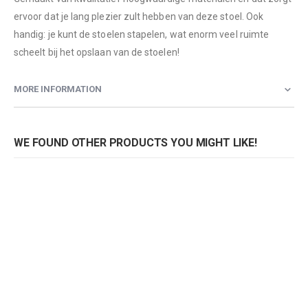
ervoor dat je lang plezier zult hebben van deze stoel. Ook
handig: je kunt de stoelen stapelen, wat enorm veel ruimte
scheelt bij het opslaan van de stoelen!
MORE INFORMATION
WE FOUND OTHER PRODUCTS YOU MIGHT LIKE!
Armstoel Artemis
Armstoel Artemis
Rating:
Rating:
0%
0%
0