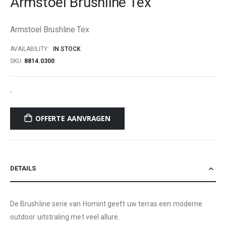
Armstoel Brushline Tex
beginning
of
Armstoel Brushline Tex
the
images
AVAILABILITY:
IN STOCK
gallery
SKU
8814.0300
-
OFFERTE AANVRAGEN
DETAILS
De Brushline serie van Homint geeft uw terras een moderne
outdoor uitstraling met veel allure.