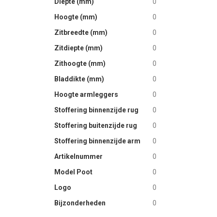
Diepte (mm)
0
Hoogte (mm)
0
Zitbreedte (mm)
0
Zitdiepte (mm)
0
Zithoogte (mm)
0
Bladdikte (mm)
0
Hoogte armleggers
0
Stoffering binnenzijde rug
0
Stoffering buitenzijde rug
0
Stoffering binnenzijde arm
0
Artikelnummer
0
Model Poot
0
Logo
0
Bijzonderheden
0