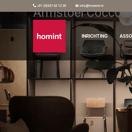
+31 (0)527 63 12 20
info@homint.nl
Armstoel Coccol
INRICHTING
ASSO