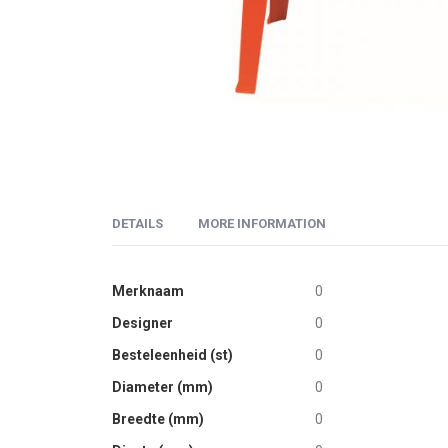
Skip
to
DETAILS
MORE INFORMATION
the
beginning
of
More
Designstoel van 100% polypropyleen. Zitting voorzien
Merknaam
0
the
Information
Designer
0
images
Design Centro Stile Scab Italy
gallery
Besteleenheid (st)
0
Diameter (mm)
0
Breedte (mm)
0