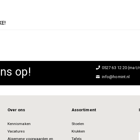
E!
ns op!
0527 63 12 20 (ma t/m
info@homint.nl
Over ons
Assortiment
Kennismaken
Stoelen
Vacatures
Krukken
Algemene voorwaarden en
Tafels