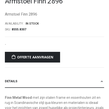
Armstoel Finn 2896
beginning
of
Armstoel Finn 2896
the
images
AVAILABILITY:
IN STOCK
gallery
SKU
8555.8307
-
OFFERTE AANVRAGEN
DETAILS
Finn Metal Wood
met zijn stalen frame en essenhouten zit en
rug in Scandinavische stijl qua kleuren en materialen is ideaal
voor het inrichten van zowel huiselijke als projectinterieurs, zoals