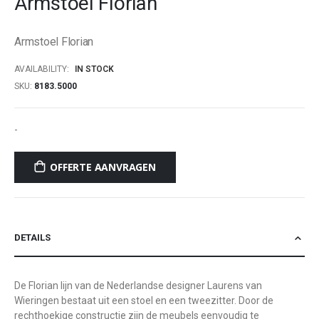
Armstoel Florian
beginning
of
Armstoel Florian
the
images
AVAILABILITY:
IN STOCK
gallery
SKU
8183.5000
-
OFFERTE AANVRAGEN
DETAILS
De Florian lijn van de Nederlandse designer Laurens van
Wieringen bestaat uit een stoel en een tweezitter. Door de
rechthoekige constructie zijn de meubels eenvoudig te