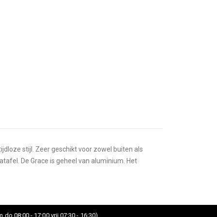
dloze stijl. Zeer geschikt voor zowel buiten als
tatafel. De Grace is geheel van aluminium. Het
 do 08:00 - 17:00 vrij 07:30 - 16:30)