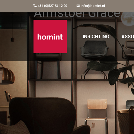
+31 (0)527 63 12 20
info@homint.nl
Armstoel Grace 2
INRICHTING
ASSO