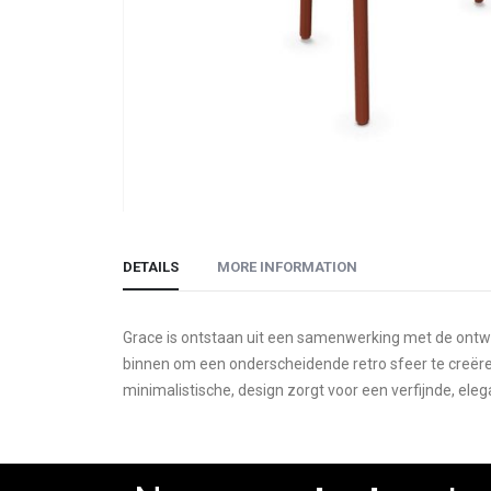
Skip
to
DETAILS
MORE INFORMATION
the
beginning
of
Grace is ontstaan uit een samenwerking met de ontwerp
the
binnen om een onderscheidende retro sfeer te creëren.
images
minimalistische, design zorgt voor een verfijnde, elega
gallery