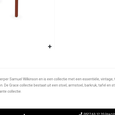
er Samuel Wilkinson en is een collectie met een essentiële, vintage, tij
 De Grace collectie bestaat uit een stoel, armstoel, barkruk, tafel en s
nte collectie.
0527 63 12 20 (ma t/m