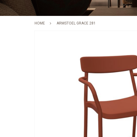
HOME
ARMSTOEL GRACE 281
Skip
to
the
end
of
the
images
gallery