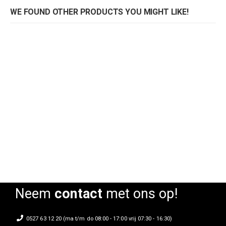
WE FOUND OTHER PRODUCTS YOU MIGHT LIKE!
Armstoel Juul
Armstoel Juul
Rating:
Rating:
0%
0%
Neem
contact
met ons op!
0527 63 12 20 (ma t/m do 08:00 - 17:00 vrij 07:30 - 16:30)