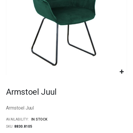
gallery
Skip
to
Armstoel Juul
the
beginning
of
Armstoel Juul
the
images
AVAILABILITY:
IN STOCK
gallery
SKU
8830.8105