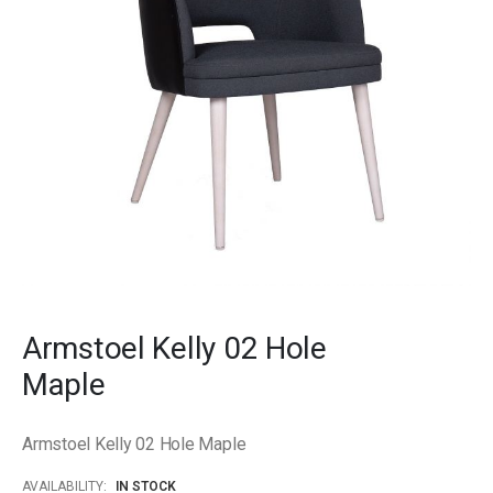
gallery
Skip
to
Armstoel Kelly 02 Hole
the
beginning
Maple
of
the
images
Armstoel Kelly 02 Hole Maple
gallery
AVAILABILITY:
IN STOCK