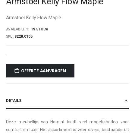
Armstoel Kelly Flow Maple
beginning
of
Armstoel Kelly Flow Maple
the
images
AVAILABILITY:
IN STOCK
gallery
SKU
8228.0105
-
OFFERTE AANVRAGEN
DETAILS
Deze meubellijn van Homint biedt veel mogelijkheden voor
comfort en luxe. Het assortiment is zeer divers, bestaande uit