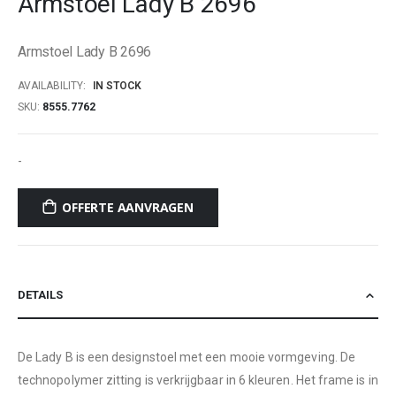
Armstoel Lady B 2696
beginning
of
Armstoel Lady B 2696
the
images
AVAILABILITY:
IN STOCK
gallery
SKU
8555.7762
-
OFFERTE AANVRAGEN
DETAILS
De Lady B is een designstoel met een mooie vormgeving. De
technopolymer zitting is verkrijgbaar in 6 kleuren. Het frame is in