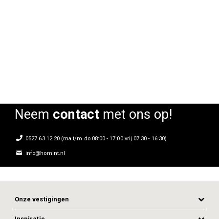
Armstoel Lady B 2696
Armstoel Lady B 2696
Rating:
Rating:
0%
0%
Neem
contact
met ons op!
0527 63 12 20 (ma t/m do 08:00 - 17:00 vrij 07:30 - 16:30)
info@homint.nl
Onze vestigingen
Inspiratie