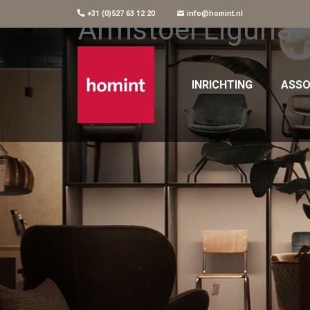
+31 (0)527 63 12 20
info@homint.nl
Armstoel Liguria
INRICHTING
ASSO