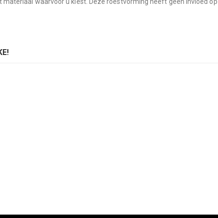
het materiaal waarvoor u kiest. Deze roestvorming heeft geen invloed o
E!