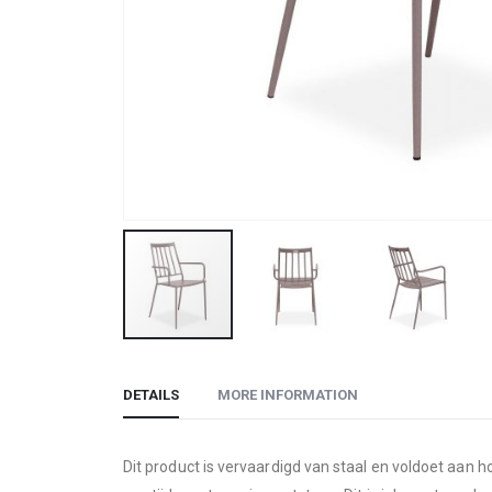
Skip
to
DETAILS
MORE INFORMATION
the
beginning
of
Dit product is vervaardigd van staal en voldoet aan 
the