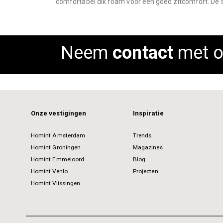
comfortabel dik foam voor een goed zitcomfort. De st
images
gallery
Neem
contact
met o
Onze vestigingen
Inspiratie
Homint Amsterdam
Trends
Homint Groningen
Magazines
Homint Emmeloord
Blog
Homint Venlo
Projecten
Homint Vlissingen