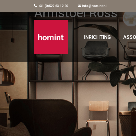
+31 (0)527 63 12 20
info@homint.nl
Armstoel Ross
INRICHTING
ASSO