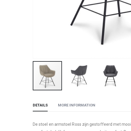
Skip
to
DETAILS
MORE INFORMATION
the
beginning
of
De stoel en armstoel Ross zijn gestoffeerd met mooi
the