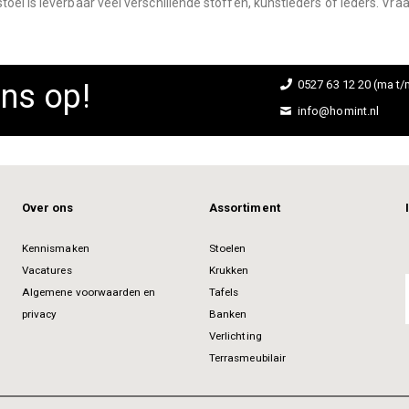
oel is leverbaar veel verschillende stoffen, kunstleders of leders. Vr
ns op!
0527 63 12 20 (ma t/m
info@homint.nl
Over ons
Assortiment
Kennismaken
Stoelen
Vacatures
Krukken
Algemene voorwaarden en
Tafels
privacy
Banken
Verlichting
Terrasmeubilair