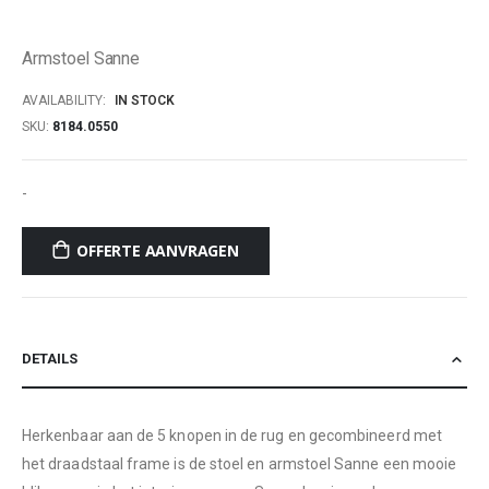
of
the
Armstoel Sanne
images
gallery
AVAILABILITY:
IN STOCK
SKU
8184.0550
-
OFFERTE AANVRAGEN
DETAILS
Herkenbaar aan de 5 knopen in de rug en gecombineerd met
het draadstaal frame is de stoel en armstoel Sanne een mooie