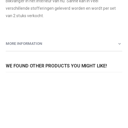
blikvanger in het interieur van nu. Sanne kan in veel
verschillende stofferingen geleverd worden en wordt per set
van 2 stuks verkocht.
MORE INFORMATION
WE FOUND OTHER PRODUCTS YOU MIGHT LIKE!
Stoel Sanne
Rating: