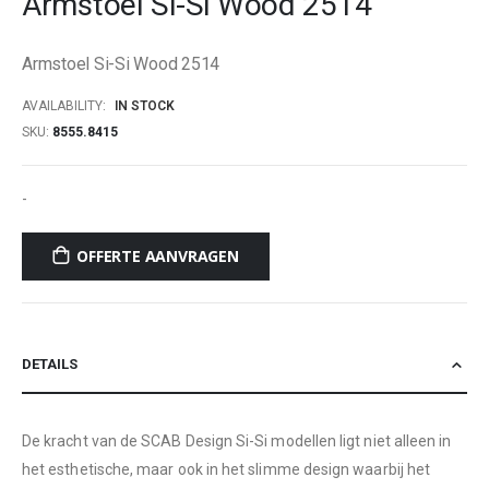
Armstoel Si-Si Wood 2514
beginning
of
Armstoel Si-Si Wood 2514
the
images
AVAILABILITY:
IN STOCK
gallery
SKU
8555.8415
-
OFFERTE AANVRAGEN
DETAILS
De kracht van de SCAB Design Si-Si modellen ligt niet alleen in
het esthetische, maar ook in het slimme design waarbij het