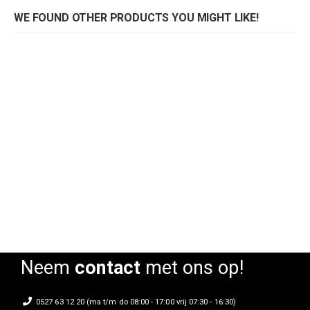
WE FOUND OTHER PRODUCTS YOU MIGHT LIKE!
Armstoel Si-Si Wood 2514
Rating:
0%
Neem
contact
met ons op!
0527 63 12 20 (ma t/m do 08:00 - 17:00 vrij 07:30 - 16:30)