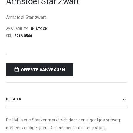
Armstoel Star Zwart
beginning
of
Armstoel Star zwart
the
images
AVAILABILITY:
IN STOCK
gallery
SKU
8216.0540
-
OFFERTE AANVRAGEN
DETAILS
De EMU serie Star kenmerkt zich door een eigentijds ontwerp
met eenvoudige lijnen. De serie bestaat uit een stoel,