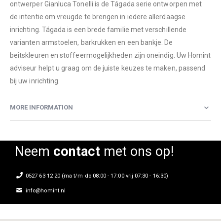
ontwerper Gianluca Tonelli is de Tágada serie ontworpen met
de intentie om vreugde te brengen in iedere allerdaagse
inrichting. Tágada is een brede familie met verschillende
varianten armstoelen, barkrukken en een bankje. De
beitskleuren en stoffeermogelijkheden zijn oneindig. Uw Homint
adviseur helpt u graag om de juiste keuzes te maken, passend
bij uw inrichting.
MORE INFORMATION
Neem
contact
met ons op!
0527 63 12 20 (ma t/m do 08:00 - 17:00 vrij 07:30 - 16:30)
info@homint.nl