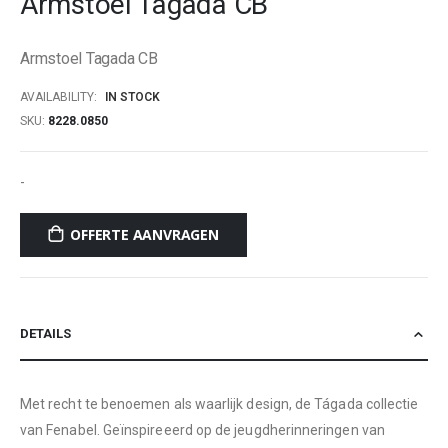
Armstoel Tagada CB
beginning
of
Armstoel Tagada CB
the
images
AVAILABILITY:
IN STOCK
gallery
SKU
8228.0850
-
OFFERTE AANVRAGEN
DETAILS
Met recht te benoemen als waarlijk design, de Tágada collectie
van Fenabel. Geïnspireeerd op de jeugdherinneringen van