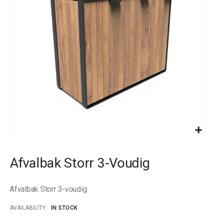
images
gallery
Skip
to
Afvalbak Storr 3-Voudig
the
beginning
of
Afvalbak Storr 3-voudig
the
images
AVAILABILITY:
IN STOCK
gallery