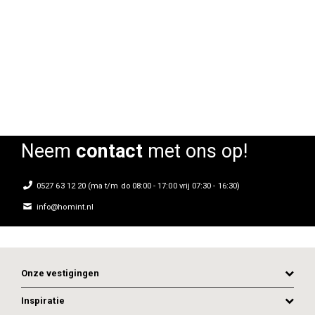
Afvalbak Storr 1-voudig
Afvalbak Storr 2-voudig
Rating:
Rating:
0%
0%
Neem
contact
met ons op!
0527 63 12 20 (ma t/m do 08:00 - 17:00 vrij 07:30 - 16:30)
info@homint.nl
Onze vestigingen
Inspiratie