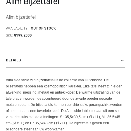
Alim Bijzettafel
beginning
of
Alim bijzettafel
the
images
AVAILABILITY:
OUT OF STOCK
gallery
SKU
8199.2000
DETAILS
Alim side table zijn bijzettafels uit de collectie van Dutchbone. De
bijzettafels hebben een kosmopolitisch karakter. Elke tafel heeft zijn eigen
afwerking: messing, metaal en antiek koper. De warme uitstraling van de
tafelbladen worden geaccentueerd door de zwarte poeder gecoate
metalen poten. De bijzettafels kunnen per drie stuks gerangschikt worden
of alleen naast een favoriete stoel. De Alim side table bestaat uit een set
van drie stuks met de afmetingen: S : 35,5x39,5 cm ( Ø x H ), M : 35,5x45
cm ( Ø x H ) en L : 35,5x48 cm ( Ø x H ). De bijzettafels geven een
bijzondere sfeer aan uw woonkamer.