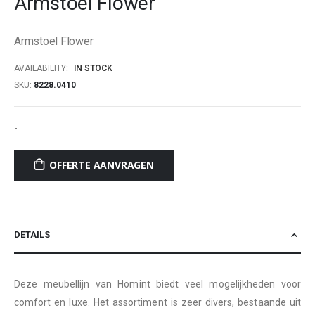
Armstoel Flower
beginning
of
Armstoel Flower
the
images
AVAILABILITY:
IN STOCK
gallery
SKU
8228.0410
-
OFFERTE AANVRAGEN
DETAILS
Deze meubellijn van Homint biedt veel mogelijkheden voor
comfort en luxe. Het assortiment is zeer divers, bestaande uit