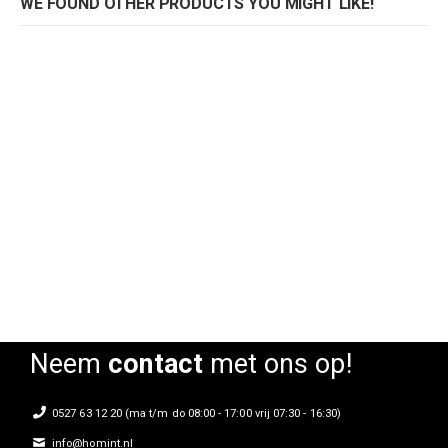
WE FOUND OTHER PRODUCTS YOU MIGHT LIKE!
Stoel Flower 01
Fauteuil Flower Lounge
Rating:
Rating:
0%
0%
Neem
contact
met ons op!
0527 63 12 20 (ma t/m do 08:00 - 17:00 vrij 07:30 - 16:30)
info@homint.nl