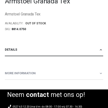
Armstoel Granada Tex
beginning
of
Armstoel Granada Tex
the
images
AVAILABILITY:
OUT OF STOCK
gallery
SKU
8814.0750
DETAILS
MORE INFORMATION
Neem
contact
met ons op!
0527 63 12 20 (ma t/m do 08:00 - 17:00 vrij 07:30 - 16:30)