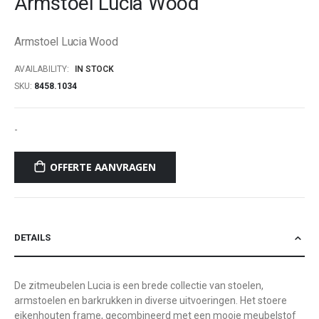
Armstoel Lucia Wood
beginning
of
Armstoel Lucia Wood
the
images
AVAILABILITY:
IN STOCK
gallery
SKU
8458.1034
-
OFFERTE AANVRAGEN
DETAILS
De zitmeubelen Lucia is een brede collectie van stoelen,
armstoelen en barkrukken in diverse uitvoeringen. Het stoere
eikenhouten frame, gecombineerd met een mooie meubelstof